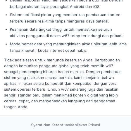
Desain responsif yang menyesuaikan secara otomatis dengan
berbagai ukuran layar perangkat Android dan iOS.
Sistem notifikasi pintar yang memberikan pembaruan konten
terbaru secara real-time tanpa menguras daya baterai.
Keamanan data tingkat tinggi untuk memastikan seluruh
aktivitas pengguna di dalam w67 tetap terlindungi dan pribadi.
Mode hemat data yang memungkinkan akses hiburan lebih lama
tanpa khawatir kuota internet cepat habis.
Tidak ada alasan untuk menunda keseruan Anda. Bergabunglah
dengan komunitas pengguna global yang telah memilih w67
sebagai pendamping hiburan harian mereka. Dengan pembaruan
sistem yang dilakukan secara berkala, kami menjamin bahwa
aplikasi ini akan selalu kompetitif dan kompatibel dengan versi
sistem operasi terbaru. Unduh w67 sekarang juga dan rasakan
sendiri standar baru dalam menikmati konten digital yang lebih
cerdas, cepat, dan menyenangkan langsung dari genggaman
tangan Anda.
Syarat dan Ketentuan
Kebijakan Privasi