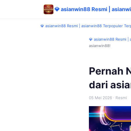
💎 asianwin88 Resmi | asianw
💎 asianwin88 Resmi | asianwin88 Terpopuler Ter
💎 asianwin88 Resmi |
asianwin88!
Pernah N
dari asi
05 Mei 2026
· Resmi