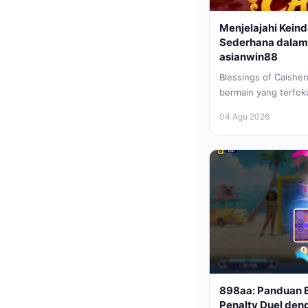
Menjelajahi Kein
Sederhana dalam 
asianwin88
Blessings of Caish
bermain yang terfoku
Tiongkok yang kent
04 Agu 2026
mekanik. Bagi pemain
898aa: Panduan B
Penalty Duel deng