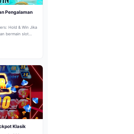
 dan Pengalaman
rs: Hold & Win Jika
n bermain slot
a, 15...
ckpot Klasik