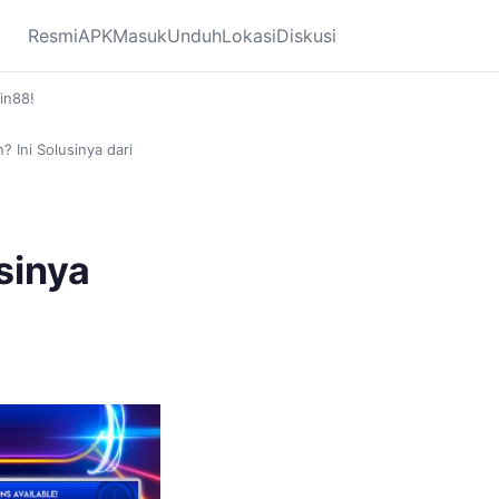
Resmi
APK
Masuk
Unduh
Lokasi
Diskusi
in88!
 Ini Solusinya dari
sinya