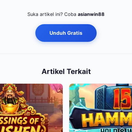
Suka artikel ini? Coba
asianwin88
Unduh Gratis
Artikel Terkait