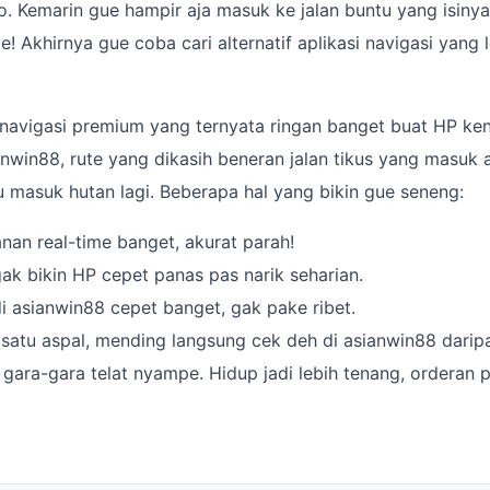
. Kemarin gue hampir aja masuk ke jalan buntu yang isin
e! Akhirnya gue coba cari alternatif aplikasi navigasi yang 
navigasi premium yang ternyata ringan banget buat HP ken
nwin88, rute yang dikasih beneran jalan tikus yang masuk a
u masuk hutan lagi. Beberapa hal yang bikin gue seneng:
anan real-time banget, akurat parah!
k bikin HP cepet panas pas narik seharian.
 asianwin88 cepet banget, gak pake ribet.
satu aspal, mending langsung cek deh di asianwin88 darip
 gara-gara telat nyampe. Hidup jadi lebih tenang, orderan 